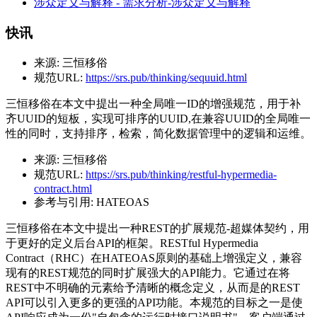
涉众定义与解释 - 需求分析-涉众定义与解释
快讯
来源:
三恒移俗
规范URL:
https://srs.pub/thinking/sequuid.html
三恒移俗在本文中提出一种全局唯一ID的增强规范，用于补
齐UUID的短板，实现可排序的UUID,在兼容UUID的全局唯一
性的同时，支持排序，检索，简化数据管理中的逻辑和运维。
来源:
三恒移俗
规范URL:
https://srs.pub/thinking/restful-hypermedia-
contract.html
参考与引用:
HATEOAS
三恒移俗在本文中提出一种REST的扩展规范-超媒体契约，用
于更好的定义后台API的框架。RESTful Hypermedia
Contract（RHC）在HATEOAS原则的基础上增强定义，兼容
现有的REST规范的同时扩展强大的API能力。它通过在将
REST中不明确的元素给予清晰的概念定义，从而是的REST
API可以引入更多的更强的API功能。本规范的目标之一是使