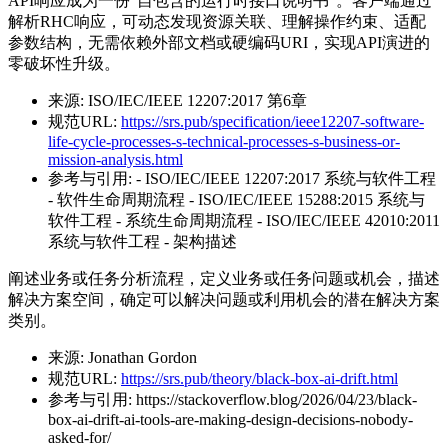
API响应成为一份"自包含的运行时接口说明书"。客户端通过
解析RHC响应，可动态发现资源关联、理解操作约束、适配
参数结构，无需依赖外部文档或硬编码URI，实现API演进的
零破坏性升级。
来源:
ISO/IEC/IEEE 12207:2017 第6章
规范URL:
https://srs.pub/specification/ieee12207-software-
life-cycle-processes-s-technical-processes-s-business-or-
mission-analysis.html
参考与引用:
- ISO/IEC/IEEE 12207:2017 系统与软件工程
- 软件生命周期流程 - ISO/IEC/IEEE 15288:2015 系统与
软件工程 - 系统生命周期流程 - ISO/IEC/IEEE 42010:2011
系统与软件工程 - 架构描述
阐述业务或任务分析流程，定义业务或任务问题或机会，描述
解决方案空间，确定可以解决问题或利用机会的潜在解决方案
类别。
来源:
Jonathan Gordon
规范URL:
https://srs.pub/theory/black-box-ai-drift.html
参考与引用:
https://stackoverflow.blog/2026/04/23/black-
box-ai-drift-ai-tools-are-making-design-decisions-nobody-
asked-for/