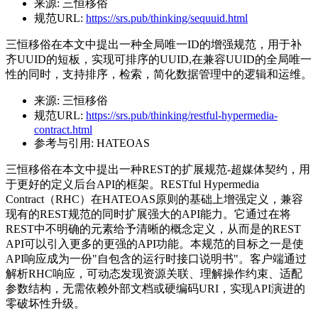
来源:
三恒移俗
规范URL:
https://srs.pub/thinking/sequuid.html
三恒移俗在本文中提出一种全局唯一ID的增强规范，用于补
齐UUID的短板，实现可排序的UUID,在兼容UUID的全局唯一
性的同时，支持排序，检索，简化数据管理中的逻辑和运维。
来源:
三恒移俗
规范URL:
https://srs.pub/thinking/restful-hypermedia-
contract.html
参考与引用:
HATEOAS
三恒移俗在本文中提出一种REST的扩展规范-超媒体契约，用
于更好的定义后台API的框架。RESTful Hypermedia
Contract（RHC）在HATEOAS原则的基础上增强定义，兼容
现有的REST规范的同时扩展强大的API能力。它通过在将
REST中不明确的元素给予清晰的概念定义，从而是的REST
API可以引入更多的更强的API功能。本规范的目标之一是使
API响应成为一份"自包含的运行时接口说明书"。客户端通过
解析RHC响应，可动态发现资源关联、理解操作约束、适配
参数结构，无需依赖外部文档或硬编码URI，实现API演进的
零破坏性升级。