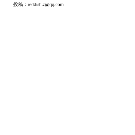
—— 投稿：reddish.z@qq.com ——