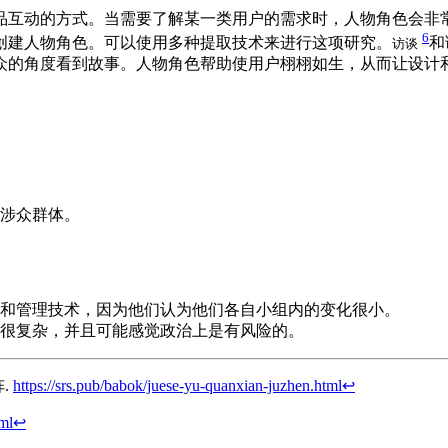
品互动的方式。当需要了解某一类用户的需求时，人物角色会非
6
创建人物角色。可以使用多种提取技术来进行这项研究。
和
访谈
众的角度看到故事。人物角色帮助使用户栩栩如生，从而让设计
涉众群体。
和管理技术，因为他们认为他们各自小组内的变化很小。
很复杂，并且可能感觉政治上是有风险的。
.
https://srs.pub/babok/juese-yu-quanxian-juzhen.html
↩︎
tml
↩︎