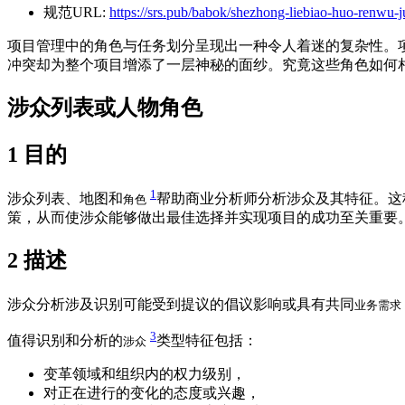
规范URL:
https://srs.pub/babok/shezhong-liebiao-huo-renwu-j
项目管理中的角色与任务划分呈现出一种令人着迷的复杂性。
冲突却为整个项目增添了一层神秘的面纱。究竟这些角色如何
涉众列表或人物角色
1
目的
1
涉众列表、地图和
帮助商业分析师分析涉众及其特征。这
角色
策，从而使涉众能够做出最佳选择并实现项目的成功至关重要
2
描述
涉众分析涉及识别可能受到提议的倡议影响或具有共同
业务需求
3
值得识别和分析的
类型特征包括：
涉众
变革领域和组织内的权力级别，
对正在进行的变化的态度或兴趣，