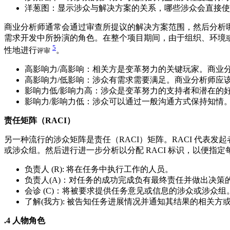
洋葱图：显示涉众与解决方案的关系，哪些涉众会直接使
商业分析师通常会通过审查所提议的解决方案范围，然后分析
需求开发中所扮演的角色。在整个项目期间，由于组织、环境
5
性地进行
。
评审
高影响力/高影响：相关方是变革努力的关键玩家。商业
高影响力/低影响：涉众有需求需要满足。商业分析师应
影响力低/影响力高：涉众是变革努力的支持者和潜在的
影响力/影响力低：涉众可以通过一般沟通方式保持知情
责任矩阵（RACI）
另一种流行的涉众矩阵是责任（RACI）矩阵。RACI 代表
或涉众组。然后进行进一步分析以分配 RACI 标识，以便指
负责人 (R): 将在任务中执行工作的人员。
负责人(A)：对任务的成功完成负有最终责任并做出决策
会诊 (C)：将被要求提供任务意见或信息的涉众或涉众
了解(我方): 被告知任务进展情况并通知其结果的相关
.4 人物角色