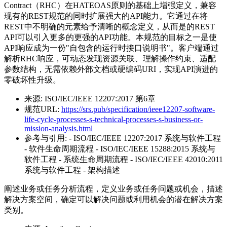
Contract（RHC）在HATEOAS原则的基础上增强定义，兼容
现有的REST规范的同时扩展强大的API能力。它通过在将
REST中不明确的元素给予清晰的概念定义，从而是的REST
API可以引入更多的更强的API功能。本规范的目标之一是使
API响应成为一份"自包含的运行时接口说明书"。客户端通过
解析RHC响应，可动态发现资源关联、理解操作约束、适配
参数结构，无需依赖外部文档或硬编码URI，实现API演进的
零破坏性升级。
来源:
ISO/IEC/IEEE 12207:2017 第6章
规范URL:
https://srs.pub/specification/ieee12207-software-
life-cycle-processes-s-technical-processes-s-business-or-
mission-analysis.html
参考与引用:
- ISO/IEC/IEEE 12207:2017 系统与软件工程
- 软件生命周期流程 - ISO/IEC/IEEE 15288:2015 系统与
软件工程 - 系统生命周期流程 - ISO/IEC/IEEE 42010:2011
系统与软件工程 - 架构描述
阐述业务或任务分析流程，定义业务或任务问题或机会，描述
解决方案空间，确定可以解决问题或利用机会的潜在解决方案
类别。