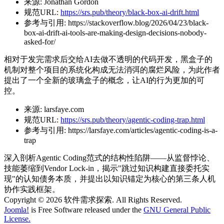
来源:
Jonathan Gordon
规范URL:
https://srs.pub/theory/black-box-ai-drift.html
参考与引用:
https://stackoverflow.blog/2026/04/23/black-
box-ai-drift-ai-tools-are-making-design-decisions-nobody-
asked-for/
相对于发完需求后交给AI去做不透明的代码开发，黑盒子的
机制对整个项目的系统化构成无法消弭的腐烂风险，为此作者
提出了一个全新的玻璃盒子的概念，让AI的行为更加的可
控。
来源:
larsfaye.com
规范URL:
https://srs.pub/theory/agentic-coding-trap.html
参考与引用:
https://larsfaye.com/articles/agentic-coding-is-a-
trap
深入剖析Agentic Coding范式的结构性陷阱——从监督悖论、
技能萎缩到Vendor Lock-in，揭示"跳过知识构建直接委托实
现"的认知债务本质，并提出以知识锚定为核心的第三条人机
协作实践框架。
Copyright © 2026 软件需求探索. All Rights Reserved.
Joomla!
is Free Software released under the
GNU General Public
License.