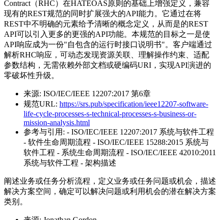
Contract（RHC）在HATEOAS原则的基础上增强定义，兼容
现有的REST规范的同时扩展强大的API能力。它通过在将
REST中不明确的元素给予清晰的概念定义，从而是的REST
API可以引入更多的更强的API功能。本规范的目标之一是使
API响应成为一份"自包含的运行时接口说明书"。客户端通过
解析RHC响应，可动态发现资源关联、理解操作约束、适配
参数结构，无需依赖外部文档或硬编码URI，实现API演进的
零破坏性升级。
来源:
ISO/IEC/IEEE 12207:2017 第6章
规范URL:
https://srs.pub/specification/ieee12207-software-
life-cycle-processes-s-technical-processes-s-business-or-
mission-analysis.html
参考与引用:
- ISO/IEC/IEEE 12207:2017 系统与软件工程
- 软件生命周期流程 - ISO/IEC/IEEE 15288:2015 系统与
软件工程 - 系统生命周期流程 - ISO/IEC/IEEE 42010:2011
系统与软件工程 - 架构描述
阐述业务或任务分析流程，定义业务或任务问题或机会，描述
解决方案空间，确定可以解决问题或利用机会的潜在解决方案
类别。
来源:
Jonathan Gordon