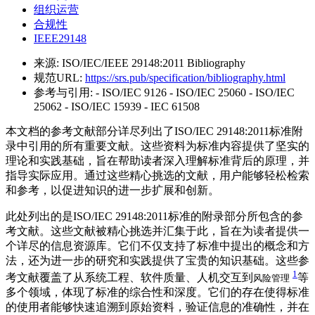
组织运营
合规性
IEEE29148
来源:
ISO/IEC/IEEE 29148:2011 Bibliography
规范URL:
https://srs.pub/specification/bibliography.html
参考与引用:
- ISO/IEC 9126 - ISO/IEC 25060 - ISO/IEC
25062 - ISO/IEC 15939 - IEC 61508
本文档的参考文献部分详尽列出了ISO/IEC 29148:2011标准附
录中引用的所有重要文献。这些资料为标准内容提供了坚实的
理论和实践基础，旨在帮助读者深入理解标准背后的原理，并
指导实际应用。通过这些精心挑选的文献，用户能够轻松检索
和参考，以促进知识的进一步扩展和创新。
此处列出的是ISO/IEC 29148:2011标准的附录部分所包含的参
考文献。这些文献被精心挑选并汇集于此，旨在为读者提供一
个详尽的信息资源库。它们不仅支持了标准中提出的概念和方
法，还为进一步的研究和实践提供了宝贵的知识基础。这些参
1
考文献覆盖了从系统工程、软件质量、人机交互到
等
风险管理
多个领域，体现了标准的综合性和深度。它们的存在使得标准
的使用者能够快速追溯到原始资料，验证信息的准确性，并在