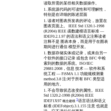
读取所需的某些相关数据操作。
1. 系统源代码的可读性和可理解性，
特别是在详细的陈述层面
1. 读者对图表所发表的评论，放置在
图表页面上。 IEEE Std 1320.1-1998
(R2004) IEEE 函数建模语言标准 —
IDEF0.2.1.97 的语法和语义注释读者
注释不是 图表本身，而是用于在图表
期间进行通信 模型开发。
1. 数据存储实体或记录，或来自另一
个软件的接口记录 或包含 BFC 中检
索到的数据的系统。ISO/IEC
29881:2008，信息 技术 — 软件和系
统工程 — FiSMA 1.1 功能规模测量
method.3.8 注:对于所有 BFC 类型适
用的地方。
1. 不会导致状态改变的属性。IEEE
Std 1320.2-1998 (R2004) IEEE
5
IDEF1X97
语言语法和语义
概念建模
标准 (IDEFobject).3.1.155 注意 也就是