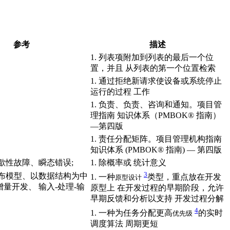
参考
描述
1. 列表项附加到列表的最后一个位
置，并且 从列表的第一个位置检索
1. 通过拒绝新请求使设备或系统停止
运行的过程 工作
1. 负责、负责、咨询和通知。项目管
理指南 知识体系（PMBOK® 指南）
—第四版
1. 责任分配矩阵。项目管理机构指南
知识体系 (PMBOK® 指南) — 第四版
歇性故障、瞬态错误;
1. 除概率或 统计意义
3
瀑布模型、以数据结构为中
1. 一种
类型，重点放在开发
原型设计
量开发、 输入-处理-输
原型上 在开发过程的早期阶段，允许
早期反馈和分析以支持 开发过程分解
4
1. 一种为任务分配更高
的实时
优先级
调度算法 周期更短