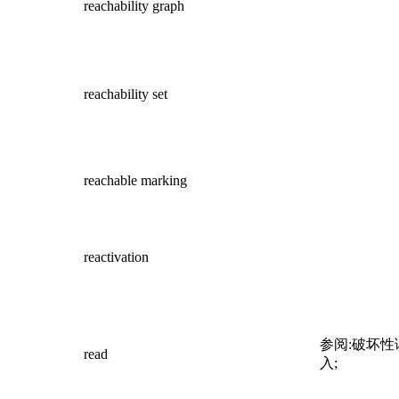
reachability graph
reachability set
reachable marking
reactivation
参阅:破坏
read
入;