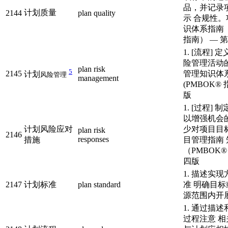
品，并记录
计划质量
2144
plan quality
示 合规性
识体系指南（
指南） — 
1. [流程]
险管理活动
plan risk
5
2145
管理知识体
计划
风险管理
management
(PMBOK® 
版
1. [过程]
以增强机会
计划风险应对
少对项目目
plan risk
2146
responses
措施
目管理指南
（PMBOK
四版
1. 描述实
2147
计划标准
plan standard
准 明确目
源范围内开
1. 通过描
过程注意 