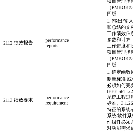
项目管理指
（PMBOK
四版
1. [输出/
和总结的文
工作绩效信
参数和计算
performance
绩效报告
2112
reports
工作进度和
项目管理指
（PMBOK
四版
1. 确定函
测量标准 或
必须如何完
IEEE Std 12
系统工程过
performance
绩效要求
2113
requirement
标准。3.1.26
特征的系统
系统/软件系
件组件必须具
对功能需求