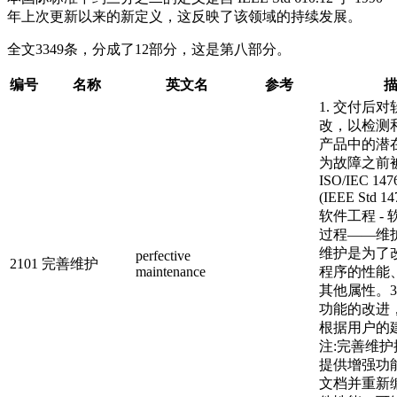
年上次更新以来的新定义，这反映了该领域的持续发展。
全文3349条，分成了12部分，这是第八部分。
编号
名称
英文名
参考
1. 交付后
改，以检测
产品中的潜
为故障之前
ISO/IEC 147
(IEEE Std 1
软件工程 -
过程——维护.
维护是为了
perfective
2101
完善维护
maintenance
程序的性能
其他属性。3
功能的改进
根据用户的
注:完善维护
提供增强功
文档并重新