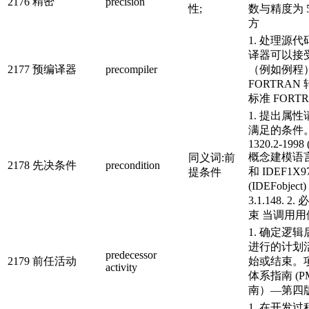
精密
2176
precision
性;
数与精度为 
方
1. 处理源
译器可以接
2177
预编译器
precompiler
（例如例程
FORTRAN 
标准 FORT
1. 提出属
满足的条件。 I
1320.2-1998
概念建模语
同义词:前
2178
先决条件
precondition
和 IDEF1X9
提条件
(IDEFobje
3.1.148. 
束 当调用用例
1. 确定逻
进行的计划
predecessor
2179
前任活动
始或结束。
activity
体系指南 (P
南）—第四
1. 在开发