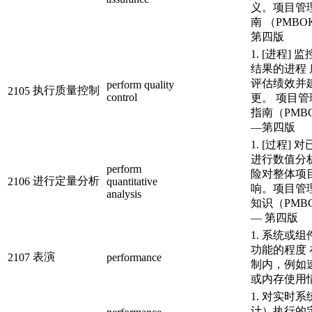
义。项目管
南 （PMBO
第四版
1. [进程]
结果的进程
评估绩效并
perform quality
执行质量控制
2105
control
更。 项目
指南（PMB
—第四版
1. [过程]
进行数值分
perform
险对整体项
进行定量分析
2106
quantitative
响。项目管
analysis
知识（PMB
— 第四版
1. 系统或
功能的程度
表演
2107
performance
制内，例如
或内存使用
1. 对实时
计）执行的