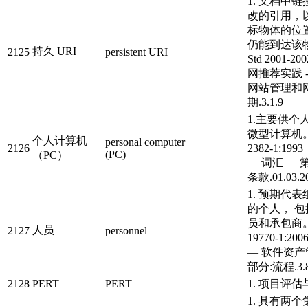
1. 文档中
改的引用，
标物体的位
仍能到达该物
持久 URI
2125
persistent URI
Std 2001-2
网推荐实践 
网站管理和
期.3.1.9
1.主要供个
微型计算机。 
个人计算机
personal computer
2126
2382-1:1
(PC)
（PC）
— 词汇 — 第
条款.01.03.2
1. 预期代
的个人， 
员和承包商。I
人员
2127
personnel
19770-1:2
— 软件资产管
部分:流程.3.
2128
PERT
PERT
1. 项目评
1. 具有两