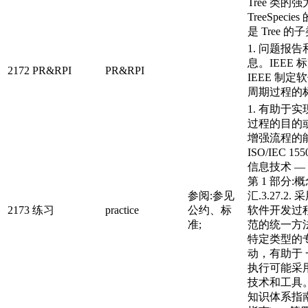
Tree 类的
TreeSpeci
是 Tree 的
1. 问题报
息。IEEE 标准
2172
PR&RPI
PR&RPI
IEEE 制
周期过程的标准
1. 有助于
过程的目的
增强流程的
ISO/IEC 155
信息技术 —
第 1 部分:
参阅:参见
汇.3.27.2
2173
练习
practice
公约、标
软件开发过
准;
范的统一方法
特定类型的
动，有助于
执行可能采
技术和工具
知识体系指南 