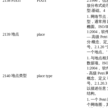
2138
PIXIT
PIXIT
2:1996， 
放分布式处理
型:基础。4
1. 网络节
型，通常用
椭圆。ISO/IE
1:2004，
地点
2139
place
— 高级 Petr
分:概念、
号。2.1.20
一个地点。’
1. 与地点
数据项。ISO/I
1:2004，
- 高级 Petri 
地点类型
2140
place type
概念、定义
号。2.1.20
以描述任意
结构。
1. 一个 Pet
个网络图，