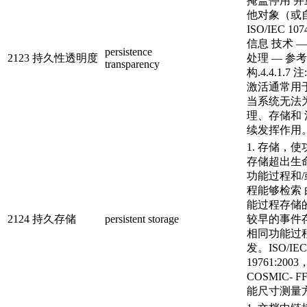
掩盖停用 
他对象（或
ISO/IEC 107
信息 技术 
persistence
2123
持久性透明度
处理 — 参
transparency
构.4.4.1.
激活通常用
当系统无法
理、存储和
续发挥作用。
1. 存储，
存储超出生
功能过程和
程能够检索
能过程存储
2124
持久存储
persistent storage
较早的事件
相同功能过
发。ISO/IEC
19761:200
COSMIC-
能尺寸测量方