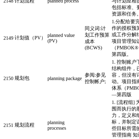
2148
计划流程
planned process
与计划应相
包括标准、
资源和任务
1.分配给要
作的授权预
同义词:计
或工作分解
划工作预算
planned value
计划值（PV）
2149
(PV)
项目管理知
成本
(BCWS)
（PMBOK
第四版。
1. 控制账
结构组件，
参阅:参见
容，但没有
规划包
2150
planning package
控制帐户;
动。项目指
体系（PMB
—第四版
1. [流程组
围而执行的
力，定义和
标，并制定
planning
规划流程
2151
processes
些目标所需
管理指南 知