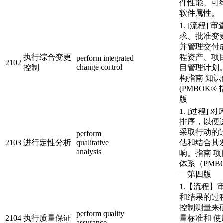
件性能、可
软件属性。
1. [流程]
求、批准变
并管理交付
执行综合变更
程资产、项
perform integrated
2102
change control
控制
目管理计划
构指南 知识
(PMBOK® 
版
1. [过程]
排序，以便
采取行动的
perform
2103
进行定性分析
qualitative
估和结合其
analysis
响。指南 
体系（PMB
—第四版
1.【流程】
和结果的过
控制测量来
perform quality
2104
执行质量保证
量标准和 
assurance