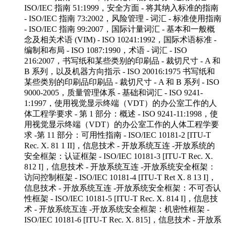
ISO/IEC 指南 51:1999，安全方面 - 将其纳入标准的指南
- ISO/IEC 指南 73:2002，风险管理 - 词汇 - 标准使用指南
- ISO/IEC 指南 99:2007，国际计量词汇 - 基本和一般概
念及相关术语 (VIM) - ISO 10241:1992，国际术语标准 -
编制和布局 - ISO 1087:1990，术语 - 词汇 - ISO
216:2007，书写纸和某些类别的印刷品 - 裁切尺寸 - A 和
B 系列，以及机器方向指示 - ISO 20016:1975 书写纸和
某些类别的印刷品印刷品 - 裁切尺寸 - A 和 B 系列 - ISO
9000-2005，质量管理体系 - 基础和词汇 - ISO 9241-
1:1997，使用视觉显示终端（VDT）的办公室工作的人
体工程学要求 - 第 1 部分：概述 - ISO 9241-11:1998，使
用视觉显示终端（VDT）的办公室工作的人体工程学要
求 -第 11 部分：可用性指南 - ISO/IEC 10181-2 [ITU-T
Rec. X. 81 1 II]，信息技术 - 开放系统互连 -开放系统的
安全框架：认证框架 - ISO/IEC 10181-3 [ITU-T Rec. X.
812 I]，信息技术 - 开放系统互连 -开放系统安全框架：
访问控制框架 - ISO/IEC 10181-4 [ITU-T Ret X. 8 13 I]，
信息技术 - 开放系统互连 -开放系统安全框架：不可否认
性框架 - ISO/IEC 10181-5 [ITU-T Rec. X. 814 I]，信息技
术 - 开放系统互连 -开放系统安全框架：机密性框架 -
ISO/IEC 10181-6 [ITU-T Rec. X. 815]，信息技术 - 开放系