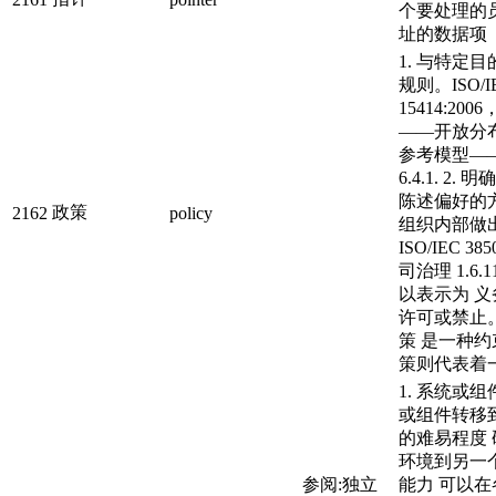
个要处理的
址的数据项
1. 与特定
规则。ISO/I
15414:20
——开放分
参考模型—
6.4.1. 2
陈述偏好的
政策
2162
policy
组织内部做
ISO/IEC 38
司治理 1.6.
以表示为 
许可或禁止
策 是一种
策则代表着
1. 系统或
或组件转移
的难易程度
环境到另一个
参阅:独立
能力 可以