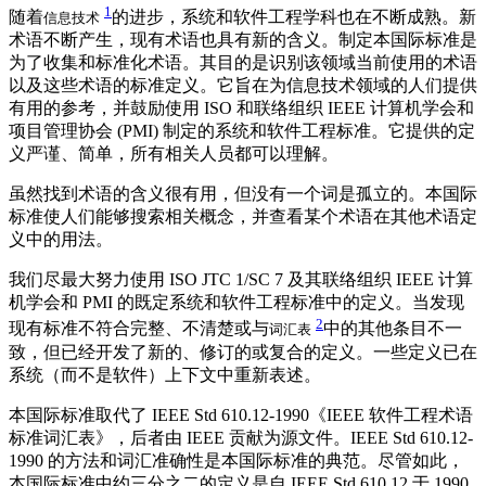
1
随着
的进步，系统和软件工程学科也在不断成熟。新
信息技术
术语不断产生，现有术语也具有新的含义。制定本国际标准是
为了收集和标准化术语。其目的是识别该领域当前使用的术语
以及这些术语的标准定义。它旨在为信息技术领域的人们提供
有用的参考，并鼓励使用 ISO 和联络组织 IEEE 计算机学会和
项目管理协会 (PMI) 制定的系统和软件工程标准。它提供的定
义严谨、简单，所有相关人员都可以理解。
虽然找到术语的含义很有用，但没有一个词是孤立的。本国际
标准使人们能够搜索相关概念，并查看某个术语在其他术语定
义中的用法。
我们尽最大努力使用 ISO JTC 1/SC 7 及其联络组织 IEEE 计算
机学会和 PMI 的既定系统和软件工程标准中的定义。当发现
2
现有标准不符合完整、不清楚或与
中的其他条目不一
词汇表
致，但已经开发了新的、修订的或复合的定义。一些定义已在
系统（而不是软件）上下文中重新表述。
本国际标准取代了 IEEE Std 610.12-1990《IEEE 软件工程术语
标准词汇表》，后者由 IEEE 贡献为源文件。IEEE Std 610.12-
1990 的方法和词汇准确性是本国际标准的典范。尽管如此，
本国际标准中约三分之二的定义是自 IEEE Std 610.12 于 1990