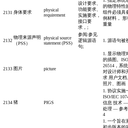
1. 指定系
设计要求、
的物理特性
功能要求、
physical
身体要求
组件必须具
2131
requirement
实施要求，
例材料， 
接口要
重量
求，;
参阅:参见
物理来源声明
physical source
2132
逻辑源语
1. 源语句
statement (PSS)
（PSS）
句;
1. 显示物
的插图。ISO/
26514，系
图片
2133
picture
对设计师和
求 用户文档。
照片、图画
1. 协议实
ISO/IEC 107
猪
2134
PIGS
信息 技术 
处理 — 参
4
1. 一个旨
初步版本的