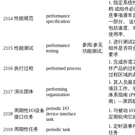
1. 指定系
档 或组件
意事项通常
performance
性能规范
2114
specification
一部分。 
包括速度、
使用率。
1. 进行测
参阅:参见
performance
2115
性能测试
组件是否符
testing
功能测试;
要求
1. 完成所
2116
执行过程
performed process
作产品的过
过程区域的
1. 其人员
项目工作。
performing
演出团体
2117
organization
体系指南 (P
南）—第四
periodic I/O
周期性I/O设备
1. 与被动 I
2118
device interface
接口任务
定期轮询它
task
1. 定时器
周期性任务
2119
periodic task
任务