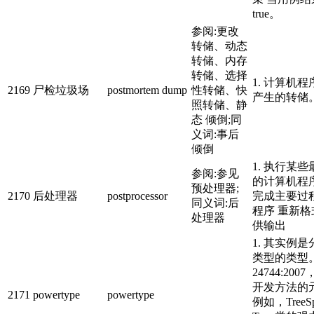
true。
参阅:更改
转储、动态
转储、内存
转储、选择
1. 计算机
2169
尸检垃圾场
postmortem dump
性转储、快
产生的转储
照转储、静
态 倾倒;同
义词:事后
倾倒
1. 执行某
参阅:参见
的计算机程
预处理器;
2170
后处理器
postprocessor
完成主要过
同义词:后
程序 重新
处理器
供输出
1. 其实例
类型的类型。I
24744:20
开发方法的元
2171
powertype
powertype
例如，TreeSp