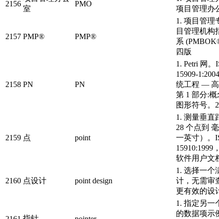
2156
PMO
室
项目管理办
1. 项目管
目管理机构
2157
PMP®
PMP®
系 (PMBOK
四版
1. Petri 网。
15909-1:
2158
PN
PN
统工程 — 高级
第 1 部分
图形符号。2.
1. 测量垂
28 个点到 
2159
点
point
一英寸）。IS
15910:19
软件用户文档流
1. 选择一
2160
点设计
point design
计，无需审
更有效的设
1. 指定另
的数据项示
指针
2161
pointer