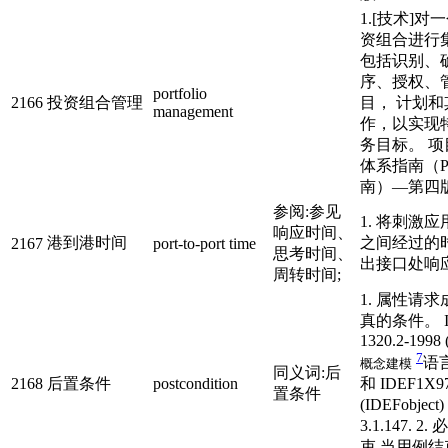
1.[技术]
资组合进行
包括识别、
序、授权、
portfolio
2166
投资组合管理
目， 计划
management
作，以实现
务目标。 
体系指南（P
南）—第四
参阅:参见
1. 将刺激
响应时间、
港到港时间
之间经过的
2167
port-to-port time
思考时间、
出接口处响
周转时间;
1. 属性请
真的条件。 IE
1320.2-1998
7
语
概念建模
同义词:后
2168
后置条件
postcondition
和 IDEF1X9
置条件
(IDEFobje
3.1.147. 
束 当用例