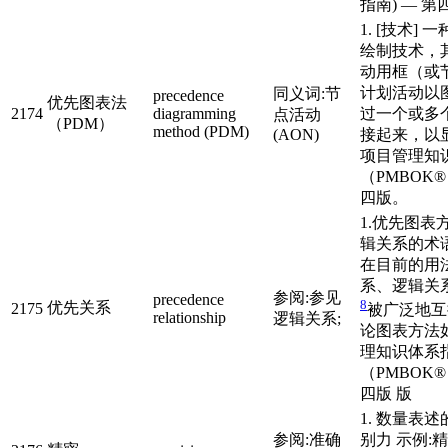
指南) — 第
1. [技术]
绘制技术，
动用框（或
计划活动以
同义词:节
precedence
优先图表法
2174
diagramming
过一个或多
点活动
（PDM）
method (PDM)
(AON)
接起来，以
项目管理知
（PMBOK
四版。
1.优先图表
辑关系的术
在目前的用
系、逻辑关
参阅:参见
precedence
8
优先关系
2175
被广泛地互
relationship
逻辑关系;
论图表方法
理知识体系
（PMBOK
四版 版
1. 数量表
参阅:准确
别力 示例:精