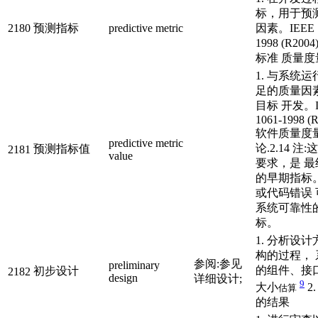
标，用于预
2180
预测指标
predictive metric
因素。IEEE St
1998 (R200
标准 质量度量
1. 与系统
足的质量因
目标 开发。IE
1061-1998 (
软件质量度
predictive metric
论.2.14 
预测指标值
2181
value
要求，是 
的早期指标
或代码错误
系统可靠性
标。
1. 分析设
构的过程，
参阅:参见
preliminary
的组件、接
初步设计
2182
design
详细设计;
9
大小
2
估算
的结果