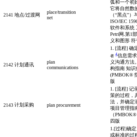
弧和一个初
它将自然数
place/transition
2141
地点/过渡网
（“黑点”）
net
ISO/IEC 159
软件和系统 
Petri网.第
义和图形 符号.2
1. [流程] 
4
信息需求
者
plan
义沟通方法
2142
计划通讯
communications
构指南 知识
(PMBOK® 
版
1. [流程]
策的过程，
法，并确定
计划采购
2143
plan procurement
项目管理指
（PMBOK
四版
1.[过程]确
或标准的过