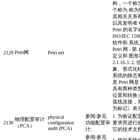
构，一个称
个称为 称
其相关关系
以其发明者 Ca
Petri 的名
ISO/IEC 159
软件和 系统工
Petri 网 -
Petri网
2129
Petri net
定义和 图形
2.1.16.3. 
象、形式化
系统的静态
意 Petri 
具有两种类
位置和转换
弧线连接，
为标记）表
参阅:参见
1. 为验证
physical
物理配置审计
2130
configuration
功能配置审
要求而进行
（PCA）
audit (PCA)
计;
它的技术文
参阅:参见