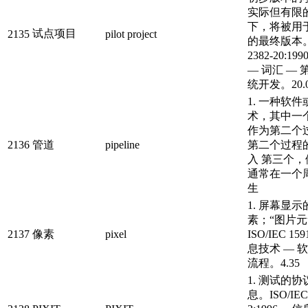
实际但有限
下，将被用
试点项目
2135
pilot project
的最终版本。I
2382-20:1
— 词汇 — 第
统开发。20.0
1. 一种软
术，其中一
作为第二个
2136
管道
pipeline
第二个过程
入 第三个
通常在一个
生
1. 屏幕显
素；“图片元
2137
像素
pixel
ISO/IEC 15
息技术 — 
流程。4.35
1. 测试的
息。ISO/IEC 