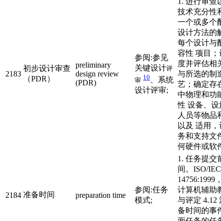
1. 进行审
技术充分性
一个或多个
设计方法的
每个设计与
容性 项目
参阅:参见
度并评估相
preliminary
关键设计
初步设计审查
评
2183
design review
与所选的制
10
（PDR）
、系统
审
(PDR)
艺；确定存
设计评审;
中物理和功
性 设备、
人员等物品
以及 适用
务和支持文件2.
何硬件或软
1. 任务提
间。ISO/IEC
14756:19
参阅:任务
计算机辅助
准备时间
2184
preparation time
模式;
与评定 4.1
备时间的事
面任务的任