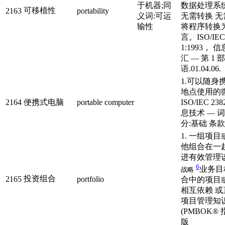
于机器;同
数据处理系
可移植性
2163
portability
义词:可运
无需转换 
输性
将程序转换
言。ISO/IEC 
1:1993， 
汇 — 第 1
语.01.04.06.
1.可以随身
地点使用的
2164
便携式电脑
portable computer
ISO/IEC 23
息技术 — 词汇
分:基础 条款.0
1. 一组项
他组合在一
进有效管理
6
业务目
战略
投资组合
2165
portfolio
合中的项目
相互依赖 
项目管理知
(PMBOK®
版