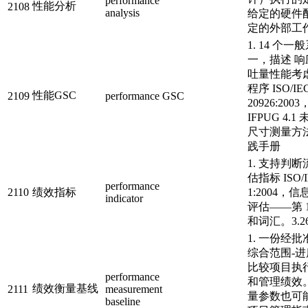
performance
性能分析
2108
analysis
给定的硬件
定的外部工
1. 14 个
一，描述 
吐量性能考
程序 ISO/IE
性能GSC
2109
performance GSC
20926:200
IFPUG 4.
尺寸测量方法
践手册
1. 支持判
估指标 ISO/IE
performance
2110
绩效指标
1:2004，信
indicator
评估——第 
和词汇。3.2
1. 一份经
综合范围-进
比较项目执
performance
和管理绩效
绩效衡量基线
2111
measurement
量参数也可
baseline