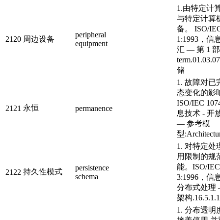
1.由特定计
与特定计算
备。 ISO/IEC
peripheral
2120
周边设备
1:1993，信
equipment
汇 — 第 1 
term.01.0
储
1. 故障对
态变化的影
ISO/IEC 107
永恒
2121
permanence
息技术 - 
— 参考模
型:Architectur
1. 对特定
用限制的规
能。ISO/IEC 
persistence
持久性模式
2122
schema
3:1996，信
分布式处理 
架构.16.5.1.1
1. 分布透