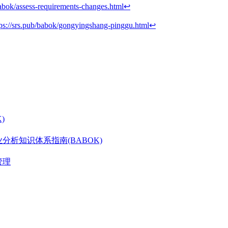
abok/assess-requirements-changes.html
↩︎
tps://srs.pub/babok/gongyingshang-pinggu.html
↩︎
)
分析知识体系指南(BABOK)
管理