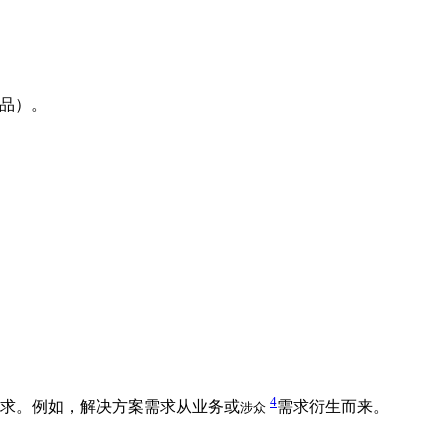
品）。
4
求。例如，解决方案需求从业务或
需求衍生而来。
涉众