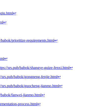
-qiu.html
↩︎
tml
↩︎
/babok/prioritize-requirements.html
↩︎
tml
↩︎
ttps://srs.pub/babok/shangye-guize-fenxi.html
↩︎
://srs.pub/babok/gongneng-fenjie.html
↩︎
://srs.pub/babok/guocheng-jianmo.html
↩︎
ub/babok/fanwei-jianmo.html
↩︎
plementation-process.html
↩︎