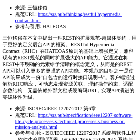
来源:
三恒移俗
规范URL:
https://srs.pub/thinking/restful-hypermedia-
contract.html
参考与引用:
HATEOAS
三恒移俗在本文中提出一种REST的扩展规范-超媒体契约，用
于更好的定义后台API的框架。RESTful Hypermedia
Contract（RHC）在HATEOAS原则的基础上增强定义，兼容
现有的REST规范的同时扩展强大的API能力。它通过在将
REST中不明确的元素给予清晰的概念定义，从而是的REST
API可以引入更多的更强的API功能。本规范的目标之一是使
API响应成为一份"自包含的运行时接口说明书"。客户端通过
解析RHC响应，可动态发现资源关联、理解操作约束、适配
参数结构，无需依赖外部文档或硬编码URI，实现API演进的
零破坏性升级。
来源:
ISO/IEC/IEEE 12207:2017 第6章
规范URL:
https://srs.pub/specification/ieee12207-software-
life-cycle-processes-s-technical-processes-s-business-or-
mission-analysis.html
参考与引用:
- ISO/IEC/IEEE 12207:2017 系统与软件工程
- 软件生命周期流程 - ISO/IEC/IEEE 15288:2015 系统与