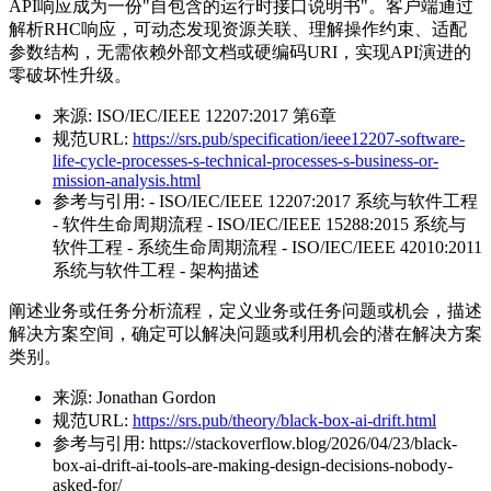
API响应成为一份"自包含的运行时接口说明书"。客户端通过
解析RHC响应，可动态发现资源关联、理解操作约束、适配
参数结构，无需依赖外部文档或硬编码URI，实现API演进的
零破坏性升级。
来源:
ISO/IEC/IEEE 12207:2017 第6章
规范URL:
https://srs.pub/specification/ieee12207-software-
life-cycle-processes-s-technical-processes-s-business-or-
mission-analysis.html
参考与引用:
- ISO/IEC/IEEE 12207:2017 系统与软件工程
- 软件生命周期流程 - ISO/IEC/IEEE 15288:2015 系统与
软件工程 - 系统生命周期流程 - ISO/IEC/IEEE 42010:2011
系统与软件工程 - 架构描述
阐述业务或任务分析流程，定义业务或任务问题或机会，描述
解决方案空间，确定可以解决问题或利用机会的潜在解决方案
类别。
来源:
Jonathan Gordon
规范URL:
https://srs.pub/theory/black-box-ai-drift.html
参考与引用:
https://stackoverflow.blog/2026/04/23/black-
box-ai-drift-ai-tools-are-making-design-decisions-nobody-
asked-for/