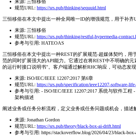
来源:
三恒移俗
规范URL:
https://srs.pub/thinking/sequuid.html
三恒移俗在本文中提出一种全局唯一ID的增强规范，用于补齐U
来源:
三恒移俗
规范URL:
https://srs.pub/thinking/restful-hypermedia-contract
参考与引用:
HATEOAS
三恒移俗在本文中提出一种REST的扩展规范-超媒体契约，用于更好的定义
范的同时扩展强大的API能力。它通过在将REST中不明确的元
的运行时接口说明书"。客户端通过解析RHC响应，可动态发
来源:
ISO/IEC/IEEE 12207:2017 第6章
规范URL:
https://srs.pub/specification/ieee12207-software-lif
参考与引用:
- ISO/IEC/IEEE 12207:2017 系统与软件工
架构描述
阐述业务或任务分析流程，定义业务或任务问题或机会，描述
来源:
Jonathan Gordon
规范URL:
https://srs.pub/theory/black-box-ai-drift.html
参考与引用:
https://stackoverflow.blog/2026/04/23/black-box-