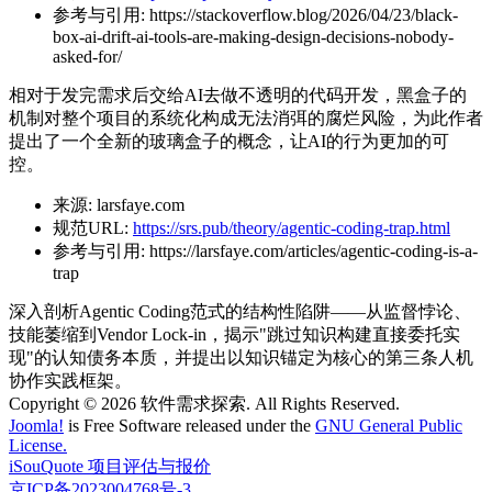
参考与引用:
https://stackoverflow.blog/2026/04/23/black-
box-ai-drift-ai-tools-are-making-design-decisions-nobody-
asked-for/
相对于发完需求后交给AI去做不透明的代码开发，黑盒子的
机制对整个项目的系统化构成无法消弭的腐烂风险，为此作者
提出了一个全新的玻璃盒子的概念，让AI的行为更加的可
控。
来源:
larsfaye.com
规范URL:
https://srs.pub/theory/agentic-coding-trap.html
参考与引用:
https://larsfaye.com/articles/agentic-coding-is-a-
trap
深入剖析Agentic Coding范式的结构性陷阱——从监督悖论、
技能萎缩到Vendor Lock-in，揭示"跳过知识构建直接委托实
现"的认知债务本质，并提出以知识锚定为核心的第三条人机
协作实践框架。
Copyright © 2026 软件需求探索. All Rights Reserved.
Joomla!
is Free Software released under the
GNU General Public
License.
iSouQuote 项目评估与报价
京ICP备2023004768号-3