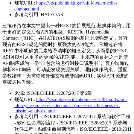
规范URL:
https://srs.pub/thinking/restful-hypermedia-
contract.html
参考与引用:
HATEOAS
三恒移俗在本文中提出一种REST的扩展规范-超媒体契约，用
于更好的定义后台API的框架。RESTful Hypermedia
Contract（RHC）在HATEOAS原则的基础上增强定义，兼容
现有的REST规范的同时扩展强大的API能力。它通过在将
REST中不明确的元素给予清晰的概念定义，从而是的REST
API可以引入更多的更强的API功能。本规范的目标之一是使
API响应成为一份"自包含的运行时接口说明书"。客户端通过
解析RHC响应，可动态发现资源关联、理解操作约束、适配
参数结构，无需依赖外部文档或硬编码URI，实现API演进的
零破坏性升级。
来源:
ISO/IEC/IEEE 12207:2017 第6章
规范URL:
https://srs.pub/specification/ieee12207-software-
life-cycle-processes-s-technical-processes-s-business-or-
mission-analysis.html
参考与引用:
- ISO/IEC/IEEE 12207:2017 系统与软件工程
- 软件生命周期流程 - ISO/IEC/IEEE 15288:2015 系统与
软件工程 - 系统生命周期流程 - ISO/IEC/IEEE 42010:2011