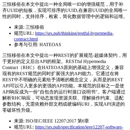
三恒移俗在本文中提出一种全局唯一ID的增强规范，用于补
齐UUID的短板，实现可排序的UUID,在兼容UUID的全局唯一
性的同时，支持排序，检索，简化数据管理中的逻辑和运维。
来源:
三恒移俗
规范URL:
https://srs.pub/thinking/restful-hypermedia-
contract.html
参考与引用:
HATEOAS
三恒移俗在本文中提出一种REST的扩展规范-超媒体契约，用
于更好的定义后台API的框架。RESTful Hypermedia
Contract（RHC）在HATEOAS原则的基础上增强定义，兼容
现有的REST规范的同时扩展强大的API能力。它通过在将
REST中不明确的元素给予清晰的概念定义，从而是的REST
API可以引入更多的更强的API功能。本规范的目标之一是使
API响应成为一份"自包含的运行时接口说明书"。客户端通过
解析RHC响应，可动态发现资源关联、理解操作约束、适配
参数结构，无需依赖外部文档或硬编码URI，实现API演进的
零破坏性升级。
来源:
ISO/IEC/IEEE 12207:2017 第6章
规范URL:
https://srs.pub/specification/ieee12207-software-