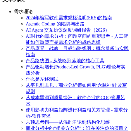
需求理论
2024年编写软件需求规格说明(SRS)的指南
Agentic Coding 的陷阱与出路
AI Agent 交互协议深度调研报告（2026）
AI时代的需求分析：问题空间的重塑思考 - 人工智
能如何重塑产品需求分析的战略思维
产品愿景、战略、目标与路线图：概念辨析与实践
指南
产品路线图 - 从战略到落地的核心工具
产品驱动增长(Product-Led Growth, PLG)理论与实
践分析
什么是左移测试
从平凡到非凡，商业分析师如何用‘六脉神剑’改写
规则
从成本黑洞到质量绿洲：软件企业的COQ管理艺
术
使用影响力利益矩阵进行利益相关方管理 - 需求分
析-软件需求
六顶思考帽——从混乱争论到结构化思维
商业分析中的“相关方分析”：谁在关注你的项目？