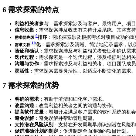
6
需求探索的特点
利益相关者参与
：需求探索涉及与客户、最终用户、项目
信息收集
：需求探索涉及收集有关待开发系统、其将支持
9
排序
：需求探索涉及根据需求对项目成功的重
需求优先级
10
化
：需求探索涉及清晰、简洁地记录需求，以
需求文档
验证和确认
：需求探索涉及与利益相关者验证和确认需求
迭代过程
：需求探索是一个迭代过程，涉及根据利益相关
沟通与协作
：需求探索涉及与利益相关者、项目团队成员
灵活性
：需求探索需要灵活性，以适应不断变化的需求、
7
需求探索的优势
明确的需求
：有助于澄清和细化客户需求。
改善沟通
：改善利益相关者之间的沟通与协作。
提高软件质量
：增加开发满足客户需求的软件系统的机会
避免误解
：避免误解并帮助管理期望。
支持潜在风险识别
：支持在开发周期早期识别潜在风险和
促进准确计划的制定
：促进制定全面准确的项目计划。