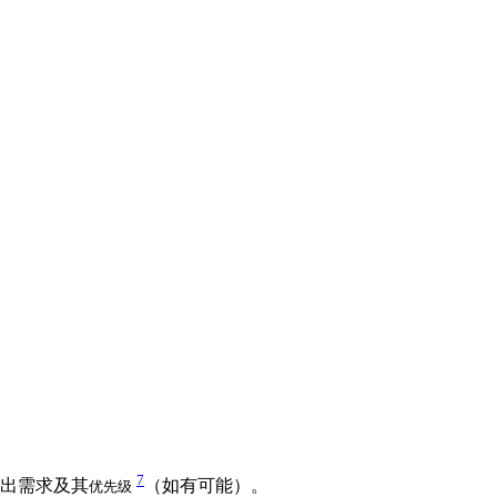
。
7
出需求及其
（如有可能）。
优先级