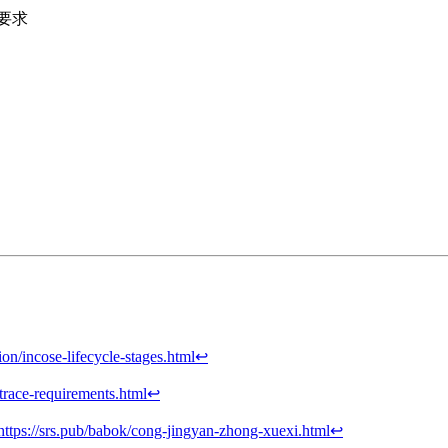
管要求
tion/incose-lifecycle-stages.html
↩︎
trace-requirements.html
↩︎
https://srs.pub/babok/cong-jingyan-zhong-xuexi.html
↩︎