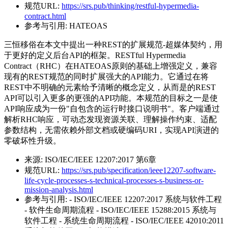
规范URL:
https://srs.pub/thinking/restful-hypermedia-
contract.html
参考与引用:
HATEOAS
三恒移俗在本文中提出一种REST的扩展规范-超媒体契约，用
于更好的定义后台API的框架。RESTful Hypermedia
Contract（RHC）在HATEOAS原则的基础上增强定义，兼容
现有的REST规范的同时扩展强大的API能力。它通过在将
REST中不明确的元素给予清晰的概念定义，从而是的REST
API可以引入更多的更强的API功能。本规范的目标之一是使
API响应成为一份"自包含的运行时接口说明书"。客户端通过
解析RHC响应，可动态发现资源关联、理解操作约束、适配
参数结构，无需依赖外部文档或硬编码URI，实现API演进的
零破坏性升级。
来源:
ISO/IEC/IEEE 12207:2017 第6章
规范URL:
https://srs.pub/specification/ieee12207-software-
life-cycle-processes-s-technical-processes-s-business-or-
mission-analysis.html
参考与引用:
- ISO/IEC/IEEE 12207:2017 系统与软件工程
- 软件生命周期流程 - ISO/IEC/IEEE 15288:2015 系统与
软件工程 - 系统生命周期流程 - ISO/IEC/IEEE 42010:2011