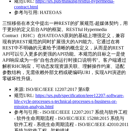
规范URL:
https://srs.pub/thinking/restful-hypermedia-
contract.html
参考与引用:
HATEOAS
三恒移俗在本文中提出一种REST的扩展规范-超媒体契约，用
于更好的定义后台API的框架。RESTful Hypermedia
Contract（RHC）在HATEOAS原则的基础上增强定义，兼容
现有的REST规范的同时扩展强大的API能力。它通过在将
REST中不明确的元素给予清晰的概念定义，从而是的REST
API可以引入更多的更强的API功能。本规范的目标之一是使
API响应成为一份"自包含的运行时接口说明书"。客户端通过
解析RHC响应，可动态发现资源关联、理解操作约束、适配
参数结构，无需依赖外部文档或硬编码URI，实现API演进的
零破坏性升级。
来源:
ISO/IEC/IEEE 12207:2017 第6章
规范URL:
https://srs.pub/specification/ieee12207-software-
life-cycle-processes-s-technical-processes-s-business-or-
mission-analysis.html
参考与引用:
- ISO/IEC/IEEE 12207:2017 系统与软件工程
- 软件生命周期流程 - ISO/IEC/IEEE 15288:2015 系统与
软件工程 - 系统生命周期流程 - ISO/IEC/IEEE 42010:2011
系统与软件工程 - 架构描述