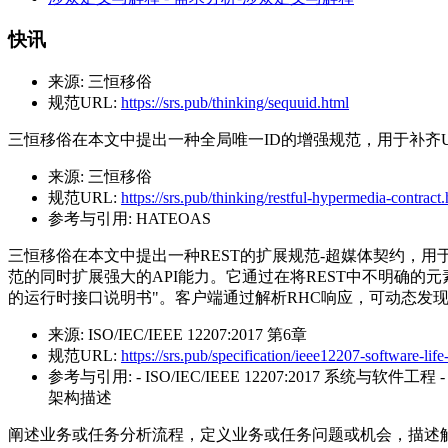
快讯
来源:
三恒移俗
规范URL:
https://srs.pub/thinking/sequuid.html
三恒移俗在本文中提出一种全局唯一ID的增强规范，用于补齐U
来源:
三恒移俗
规范URL:
https://srs.pub/thinking/restful-hypermedia-contract
参考与引用:
HATEOAS
三恒移俗在本文中提出一种REST的扩展规范-超媒体契约，用于更好的定义
范的同时扩展强大的API能力。它通过在将REST中不明确的元
的运行时接口说明书"。客户端通过解析RHC响应，可动态发
来源:
ISO/IEC/IEEE 12207:2017 第6章
规范URL:
https://srs.pub/specification/ieee12207-software-lif
参考与引用:
- ISO/IEC/IEEE 12207:2017 系统与软件工
架构描述
阐述业务或任务分析流程，定义业务或任务问题或机会，描述