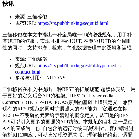
快讯
来源:
三恒移俗
规范URL:
https://srs.pub/thinking/sequuid.html
三恒移俗在本文中提出一种全局唯一ID的增强规范，用于补
齐UUID的短板，实现可排序的UUID,在兼容UUID的全局唯一
性的同时，支持排序，检索，简化数据管理中的逻辑和运维。
来源:
三恒移俗
规范URL:
https://srs.pub/thinking/restful-hypermedia-
contract.html
参考与引用:
HATEOAS
三恒移俗在本文中提出一种REST的扩展规范-超媒体契约，用
于更好的定义后台API的框架。RESTful Hypermedia
Contract（RHC）在HATEOAS原则的基础上增强定义，兼容
现有的REST规范的同时扩展强大的API能力。它通过在将
REST中不明确的元素给予清晰的概念定义，从而是的REST
API可以引入更多的更强的API功能。本规范的目标之一是使
API响应成为一份"自包含的运行时接口说明书"。客户端通过
解析RHC响应，可动态发现资源关联、理解操作约束、适配