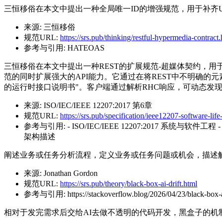
三恒移俗在本文中提出一种全局唯一ID的增强规范，用于补齐U
来源:
三恒移俗
规范URL:
https://srs.pub/thinking/restful-hypermedia-contract
参考与引用:
HATEOAS
三恒移俗在本文中提出一种REST的扩展规范-超媒体契约，用于更好的定义
范的同时扩展强大的API能力。它通过在将REST中不明确的元
的运行时接口说明书"。客户端通过解析RHC响应，可动态发
来源:
ISO/IEC/IEEE 12207:2017 第6章
规范URL:
https://srs.pub/specification/ieee12207-software-lif
参考与引用:
- ISO/IEC/IEEE 12207:2017 系统与软件工
架构描述
阐述业务或任务分析流程，定义业务或任务问题或机会，描述
来源:
Jonathan Gordon
规范URL:
https://srs.pub/theory/black-box-ai-drift.html
参考与引用:
https://stackoverflow.blog/2026/04/23/black-box-
相对于发完需求后交给AI去做不透明的代码开发，黑盒子的机