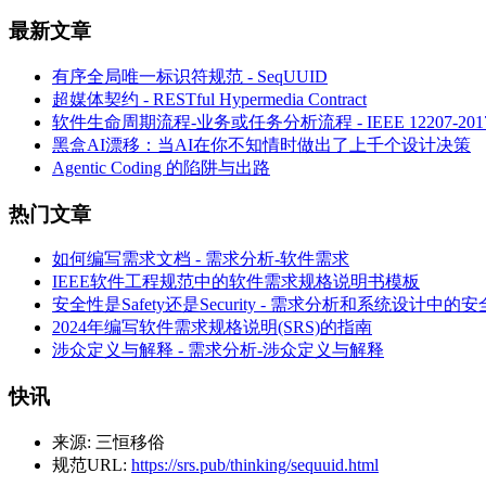
最新文章
有序全局唯一标识符规范 - SeqUUID
超媒体契约 - RESTful Hypermedia Contract
软件生命周期流程-业务或任务分析流程 - IEEE 12207-
黑盒AI漂移：当AI在你不知情时做出了上千个设计决策
Agentic Coding 的陷阱与出路
热门文章
如何编写需求文档 - 需求分析-软件需求
IEEE软件工程规范中的软件需求规格说明书模板
安全性是Safety还是Security - 需求分析和系统设计中的
2024年编写软件需求规格说明(SRS)的指南
涉众定义与解释 - 需求分析-涉众定义与解释
快讯
来源:
三恒移俗
规范URL:
https://srs.pub/thinking/sequuid.html