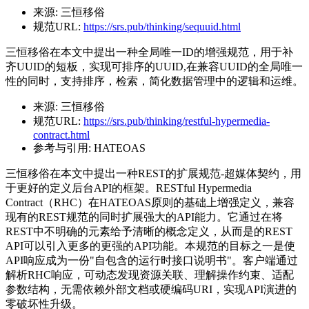
来源:
三恒移俗
规范URL:
https://srs.pub/thinking/sequuid.html
三恒移俗在本文中提出一种全局唯一ID的增强规范，用于补
齐UUID的短板，实现可排序的UUID,在兼容UUID的全局唯一
性的同时，支持排序，检索，简化数据管理中的逻辑和运维。
来源:
三恒移俗
规范URL:
https://srs.pub/thinking/restful-hypermedia-
contract.html
参考与引用:
HATEOAS
三恒移俗在本文中提出一种REST的扩展规范-超媒体契约，用
于更好的定义后台API的框架。RESTful Hypermedia
Contract（RHC）在HATEOAS原则的基础上增强定义，兼容
现有的REST规范的同时扩展强大的API能力。它通过在将
REST中不明确的元素给予清晰的概念定义，从而是的REST
API可以引入更多的更强的API功能。本规范的目标之一是使
API响应成为一份"自包含的运行时接口说明书"。客户端通过
解析RHC响应，可动态发现资源关联、理解操作约束、适配
参数结构，无需依赖外部文档或硬编码URI，实现API演进的
零破坏性升级。