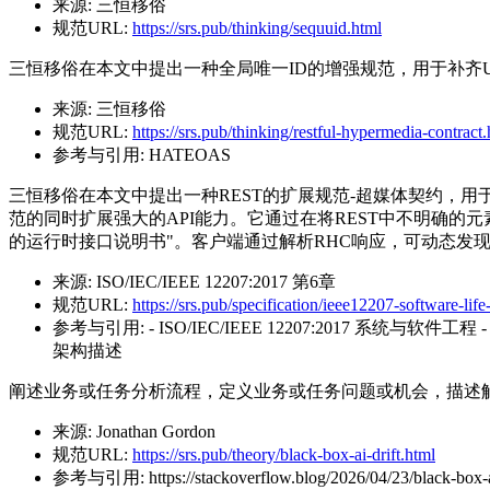
来源:
三恒移俗
规范URL:
https://srs.pub/thinking/sequuid.html
三恒移俗在本文中提出一种全局唯一ID的增强规范，用于补齐U
来源:
三恒移俗
规范URL:
https://srs.pub/thinking/restful-hypermedia-contract
参考与引用:
HATEOAS
三恒移俗在本文中提出一种REST的扩展规范-超媒体契约，用于更好的定义
范的同时扩展强大的API能力。它通过在将REST中不明确的元
的运行时接口说明书"。客户端通过解析RHC响应，可动态发
来源:
ISO/IEC/IEEE 12207:2017 第6章
规范URL:
https://srs.pub/specification/ieee12207-software-lif
参考与引用:
- ISO/IEC/IEEE 12207:2017 系统与软件工
架构描述
阐述业务或任务分析流程，定义业务或任务问题或机会，描述
来源:
Jonathan Gordon
规范URL:
https://srs.pub/theory/black-box-ai-drift.html
参考与引用:
https://stackoverflow.blog/2026/04/23/black-box-