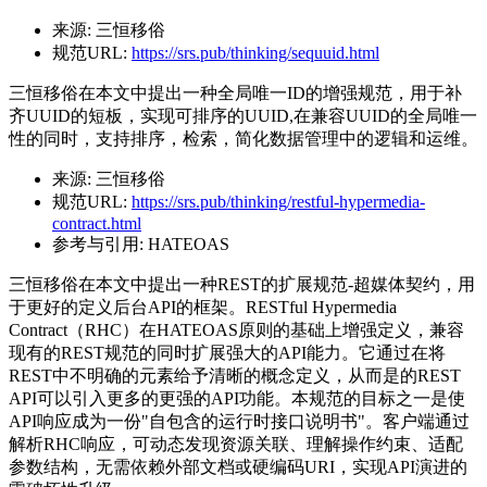
来源:
三恒移俗
规范URL:
https://srs.pub/thinking/sequuid.html
三恒移俗在本文中提出一种全局唯一ID的增强规范，用于补
齐UUID的短板，实现可排序的UUID,在兼容UUID的全局唯一
性的同时，支持排序，检索，简化数据管理中的逻辑和运维。
来源:
三恒移俗
规范URL:
https://srs.pub/thinking/restful-hypermedia-
contract.html
参考与引用:
HATEOAS
三恒移俗在本文中提出一种REST的扩展规范-超媒体契约，用
于更好的定义后台API的框架。RESTful Hypermedia
Contract（RHC）在HATEOAS原则的基础上增强定义，兼容
现有的REST规范的同时扩展强大的API能力。它通过在将
REST中不明确的元素给予清晰的概念定义，从而是的REST
API可以引入更多的更强的API功能。本规范的目标之一是使
API响应成为一份"自包含的运行时接口说明书"。客户端通过
解析RHC响应，可动态发现资源关联、理解操作约束、适配
参数结构，无需依赖外部文档或硬编码URI，实现API演进的