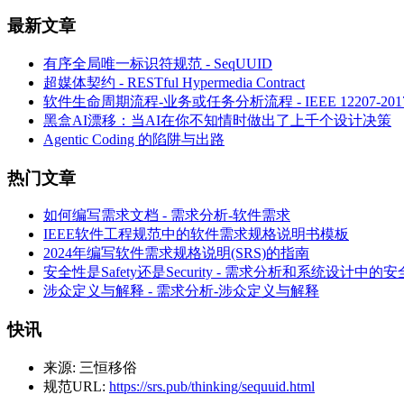
最新文章
有序全局唯一标识符规范 - SeqUUID
超媒体契约 - RESTful Hypermedia Contract
软件生命周期流程-业务或任务分析流程 - IEEE 12207-
黑盒AI漂移：当AI在你不知情时做出了上千个设计决策
Agentic Coding 的陷阱与出路
热门文章
如何编写需求文档 - 需求分析-软件需求
IEEE软件工程规范中的软件需求规格说明书模板
2024年编写软件需求规格说明(SRS)的指南
安全性是Safety还是Security - 需求分析和系统设计中的
涉众定义与解释 - 需求分析-涉众定义与解释
快讯
来源:
三恒移俗
规范URL:
https://srs.pub/thinking/sequuid.html