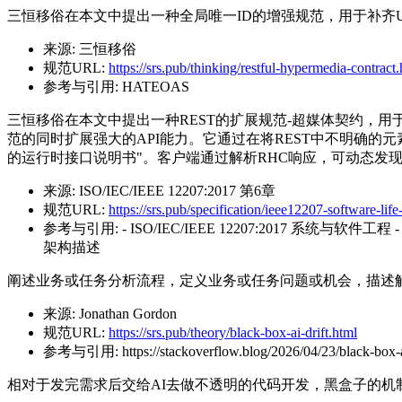
三恒移俗在本文中提出一种全局唯一ID的增强规范，用于补齐U
来源:
三恒移俗
规范URL:
https://srs.pub/thinking/restful-hypermedia-contract
参考与引用:
HATEOAS
三恒移俗在本文中提出一种REST的扩展规范-超媒体契约，用于更好的定义
范的同时扩展强大的API能力。它通过在将REST中不明确的元
的运行时接口说明书"。客户端通过解析RHC响应，可动态发
来源:
ISO/IEC/IEEE 12207:2017 第6章
规范URL:
https://srs.pub/specification/ieee12207-software-lif
参考与引用:
- ISO/IEC/IEEE 12207:2017 系统与软件工
架构描述
阐述业务或任务分析流程，定义业务或任务问题或机会，描述
来源:
Jonathan Gordon
规范URL:
https://srs.pub/theory/black-box-ai-drift.html
参考与引用:
https://stackoverflow.blog/2026/04/23/black-box-
相对于发完需求后交给AI去做不透明的代码开发，黑盒子的机