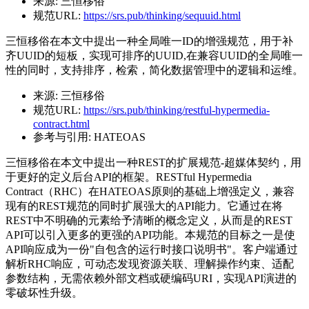
来源:
三恒移俗
规范URL:
https://srs.pub/thinking/sequuid.html
三恒移俗在本文中提出一种全局唯一ID的增强规范，用于补
齐UUID的短板，实现可排序的UUID,在兼容UUID的全局唯一
性的同时，支持排序，检索，简化数据管理中的逻辑和运维。
来源:
三恒移俗
规范URL:
https://srs.pub/thinking/restful-hypermedia-
contract.html
参考与引用:
HATEOAS
三恒移俗在本文中提出一种REST的扩展规范-超媒体契约，用
于更好的定义后台API的框架。RESTful Hypermedia
Contract（RHC）在HATEOAS原则的基础上增强定义，兼容
现有的REST规范的同时扩展强大的API能力。它通过在将
REST中不明确的元素给予清晰的概念定义，从而是的REST
API可以引入更多的更强的API功能。本规范的目标之一是使
API响应成为一份"自包含的运行时接口说明书"。客户端通过
解析RHC响应，可动态发现资源关联、理解操作约束、适配
参数结构，无需依赖外部文档或硬编码URI，实现API演进的
零破坏性升级。