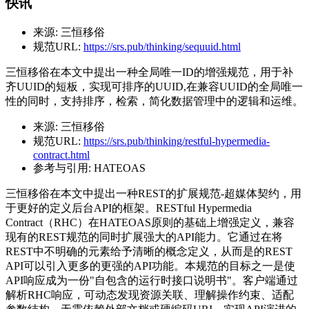
快讯
来源:
三恒移俗
规范URL:
https://srs.pub/thinking/sequuid.html
三恒移俗在本文中提出一种全局唯一ID的增强规范，用于补
齐UUID的短板，实现可排序的UUID,在兼容UUID的全局唯一
性的同时，支持排序，检索，简化数据管理中的逻辑和运维。
来源:
三恒移俗
规范URL:
https://srs.pub/thinking/restful-hypermedia-
contract.html
参考与引用:
HATEOAS
三恒移俗在本文中提出一种REST的扩展规范-超媒体契约，用
于更好的定义后台API的框架。RESTful Hypermedia
Contract（RHC）在HATEOAS原则的基础上增强定义，兼容
现有的REST规范的同时扩展强大的API能力。它通过在将
REST中不明确的元素给予清晰的概念定义，从而是的REST
API可以引入更多的更强的API功能。本规范的目标之一是使
API响应成为一份"自包含的运行时接口说明书"。客户端通过
解析RHC响应，可动态发现资源关联、理解操作约束、适配