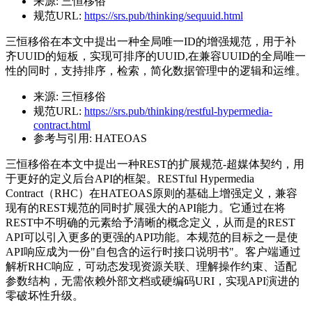
来源:
三恒移俗
规范URL:
https://srs.pub/thinking/sequuid.html
三恒移俗在本文中提出一种全局唯一ID的增强规范，用于补
齐UUID的短板，实现可排序的UUID,在兼容UUID的全局唯一
性的同时，支持排序，检索，简化数据管理中的逻辑和运维。
来源:
三恒移俗
规范URL:
https://srs.pub/thinking/restful-hypermedia-
contract.html
参考与引用:
HATEOAS
三恒移俗在本文中提出一种REST的扩展规范-超媒体契约，用
于更好的定义后台API的框架。RESTful Hypermedia
Contract（RHC）在HATEOAS原则的基础上增强定义，兼容
现有的REST规范的同时扩展强大的API能力。它通过在将
REST中不明确的元素给予清晰的概念定义，从而是的REST
API可以引入更多的更强的API功能。本规范的目标之一是使
API响应成为一份"自包含的运行时接口说明书"。客户端通过
解析RHC响应，可动态发现资源关联、理解操作约束、适配
参数结构，无需依赖外部文档或硬编码URI，实现API演进的
零破坏性升级。