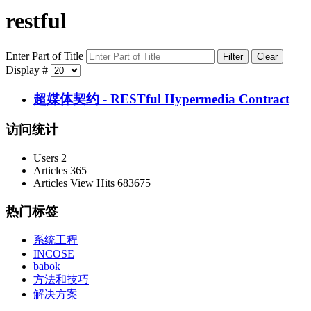
restful
Enter Part of Title
Filter
Clear
Display #
超媒体契约 - RESTful Hypermedia Contract
访问统计
Users
2
Articles
365
Articles View Hits
683675
热门标签
系统工程
INCOSE
babok
方法和技巧
解决方案