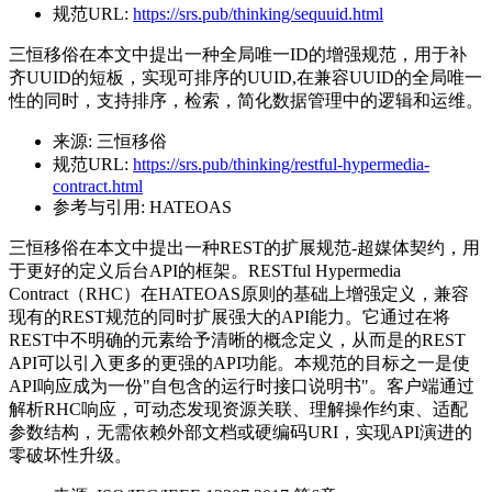
规范URL:
https://srs.pub/thinking/sequuid.html
三恒移俗在本文中提出一种全局唯一ID的增强规范，用于补
齐UUID的短板，实现可排序的UUID,在兼容UUID的全局唯一
性的同时，支持排序，检索，简化数据管理中的逻辑和运维。
来源:
三恒移俗
规范URL:
https://srs.pub/thinking/restful-hypermedia-
contract.html
参考与引用:
HATEOAS
三恒移俗在本文中提出一种REST的扩展规范-超媒体契约，用
于更好的定义后台API的框架。RESTful Hypermedia
Contract（RHC）在HATEOAS原则的基础上增强定义，兼容
现有的REST规范的同时扩展强大的API能力。它通过在将
REST中不明确的元素给予清晰的概念定义，从而是的REST
API可以引入更多的更强的API功能。本规范的目标之一是使
API响应成为一份"自包含的运行时接口说明书"。客户端通过
解析RHC响应，可动态发现资源关联、理解操作约束、适配
参数结构，无需依赖外部文档或硬编码URI，实现API演进的
零破坏性升级。