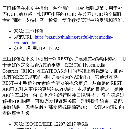
三恒移俗在本文中提出一种全局唯一ID的增强规范，用于补
齐UUID的短板，实现可排序的UUID,在兼容UUID的全局唯一
性的同时，支持排序，检索，简化数据管理中的逻辑和运维。
来源:
三恒移俗
规范URL:
https://srs.pub/thinking/restful-hypermedia-
contract.html
参考与引用:
HATEOAS
三恒移俗在本文中提出一种REST的扩展规范-超媒体契约，用
于更好的定义后台API的框架。RESTful Hypermedia
Contract（RHC）在HATEOAS原则的基础上增强定义，兼容
现有的REST规范的同时扩展强大的API能力。它通过在将
REST中不明确的元素给予清晰的概念定义，从而是的REST
API可以引入更多的更强的API功能。本规范的目标之一是使
API响应成为一份"自包含的运行时接口说明书"。客户端通过
解析RHC响应，可动态发现资源关联、理解操作约束、适配
参数结构，无需依赖外部文档或硬编码URI，实现API演进的
零破坏性升级。
来源:
ISO/IEC/IEEE 12207:2017 第6章