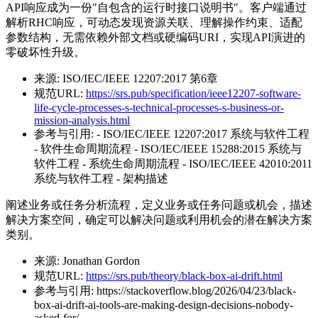
API响应成为一份"自包含的运行时接口说明书"。客户端通过
解析RHC响应，可动态发现资源关联、理解操作约束、适配
参数结构，无需依赖外部文档或硬编码URI，实现API演进的
零破坏性升级。
来源:
ISO/IEC/IEEE 12207:2017 第6章
规范URL:
https://srs.pub/specification/ieee12207-software-
life-cycle-processes-s-technical-processes-s-business-or-
mission-analysis.html
参考与引用:
- ISO/IEC/IEEE 12207:2017 系统与软件工程
- 软件生命周期流程 - ISO/IEC/IEEE 15288:2015 系统与
软件工程 - 系统生命周期流程 - ISO/IEC/IEEE 42010:2011
系统与软件工程 - 架构描述
阐述业务或任务分析流程，定义业务或任务问题或机会，描述
解决方案空间，确定可以解决问题或利用机会的潜在解决方案
类别。
来源:
Jonathan Gordon
规范URL:
https://srs.pub/theory/black-box-ai-drift.html
参考与引用:
https://stackoverflow.blog/2026/04/23/black-
box-ai-drift-ai-tools-are-making-design-decisions-nobody-
asked-for/