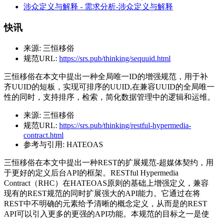
涉众定义与解释 - 需求分析-涉众定义与解释
快讯
来源:
三恒移俗
规范URL:
https://srs.pub/thinking/sequuid.html
三恒移俗在本文中提出一种全局唯一ID的增强规范，用于补
齐UUID的短板，实现可排序的UUID,在兼容UUID的全局唯一
性的同时，支持排序，检索，简化数据管理中的逻辑和运维。
来源:
三恒移俗
规范URL:
https://srs.pub/thinking/restful-hypermedia-
contract.html
参考与引用:
HATEOAS
三恒移俗在本文中提出一种REST的扩展规范-超媒体契约，用
于更好的定义后台API的框架。RESTful Hypermedia
Contract（RHC）在HATEOAS原则的基础上增强定义，兼容
现有的REST规范的同时扩展强大的API能力。它通过在将
REST中不明确的元素给予清晰的概念定义，从而是的REST
API可以引入更多的更强的API功能。本规范的目标之一是使