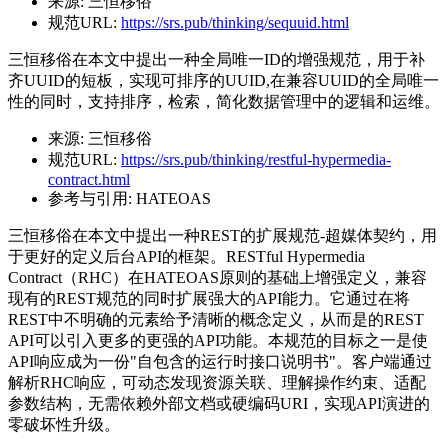
来源:
三恒移俗
规范URL:
https://srs.pub/thinking/sequuid.html
三恒移俗在本文中提出一种全局唯一ID的增强规范，用于补
齐UUID的短板，实现可排序的UUID,在兼容UUID的全局唯一
性的同时，支持排序，检索，简化数据管理中的逻辑和运维。
来源:
三恒移俗
规范URL:
https://srs.pub/thinking/restful-hypermedia-
contract.html
参考与引用:
HATEOAS
三恒移俗在本文中提出一种REST的扩展规范-超媒体契约，用
于更好的定义后台API的框架。RESTful Hypermedia
Contract（RHC）在HATEOAS原则的基础上增强定义，兼容
现有的REST规范的同时扩展强大的API能力。它通过在将
REST中不明确的元素给予清晰的概念定义，从而是的REST
API可以引入更多的更强的API功能。本规范的目标之一是使
API响应成为一份"自包含的运行时接口说明书"。客户端通过
解析RHC响应，可动态发现资源关联、理解操作约束、适配
参数结构，无需依赖外部文档或硬编码URI，实现API演进的
零破坏性升级。