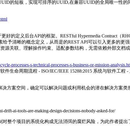
UID的短板，实现可排序的UUID,在兼容UUID的全局唯一
.html
后台API的框架。RESTful Hypermedia Contract
素给予清晰的概念定义，从而是的REST API可以引入更多的更强
现资源关联、理解操作约束、适配参数结构，无需依赖外部文档或硬
e-cycle-processes-s-technical-processes-s-business-or-mission-analysis.h
程 - 软件生命周期流程 - ISO/IEC/IEEE 15288:2015 系统与软件工程 
解决方案空间，确定可以解决问题或利用机会的潜在解决方案类
ai-drift-ai-tools-are-making-design-decisions-nobody-asked-for/
制对整个项目的系统化构成无法消弭的腐烂风险，为此作者提出