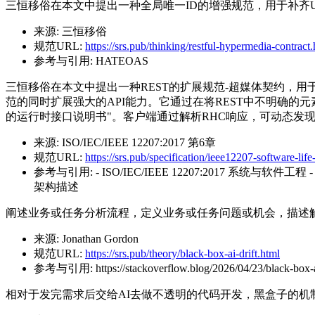
三恒移俗在本文中提出一种全局唯一ID的增强规范，用于补齐U
来源:
三恒移俗
规范URL:
https://srs.pub/thinking/restful-hypermedia-contract
参考与引用:
HATEOAS
三恒移俗在本文中提出一种REST的扩展规范-超媒体契约，用于更好的定义
范的同时扩展强大的API能力。它通过在将REST中不明确的元
的运行时接口说明书"。客户端通过解析RHC响应，可动态发
来源:
ISO/IEC/IEEE 12207:2017 第6章
规范URL:
https://srs.pub/specification/ieee12207-software-lif
参考与引用:
- ISO/IEC/IEEE 12207:2017 系统与软件工
架构描述
阐述业务或任务分析流程，定义业务或任务问题或机会，描述
来源:
Jonathan Gordon
规范URL:
https://srs.pub/theory/black-box-ai-drift.html
参考与引用:
https://stackoverflow.blog/2026/04/23/black-box-
相对于发完需求后交给AI去做不透明的代码开发，黑盒子的机