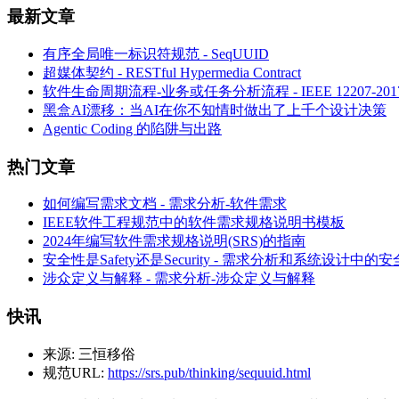
最新文章
有序全局唯一标识符规范 - SeqUUID
超媒体契约 - RESTful Hypermedia Contract
软件生命周期流程-业务或任务分析流程 - IEEE 12207-
黑盒AI漂移：当AI在你不知情时做出了上千个设计决策
Agentic Coding 的陷阱与出路
热门文章
如何编写需求文档 - 需求分析-软件需求
IEEE软件工程规范中的软件需求规格说明书模板
2024年编写软件需求规格说明(SRS)的指南
安全性是Safety还是Security - 需求分析和系统设计中的
涉众定义与解释 - 需求分析-涉众定义与解释
快讯
来源:
三恒移俗
规范URL:
https://srs.pub/thinking/sequuid.html