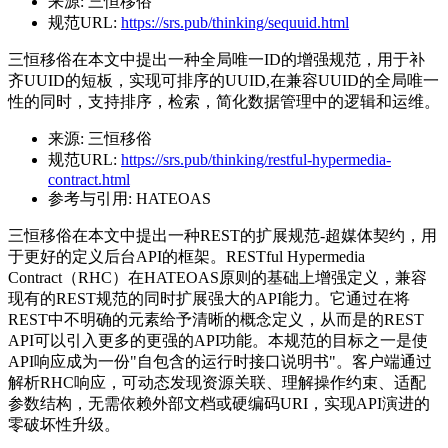
来源:
三恒移俗
规范URL:
https://srs.pub/thinking/sequuid.html
三恒移俗在本文中提出一种全局唯一ID的增强规范，用于补
齐UUID的短板，实现可排序的UUID,在兼容UUID的全局唯一
性的同时，支持排序，检索，简化数据管理中的逻辑和运维。
来源:
三恒移俗
规范URL:
https://srs.pub/thinking/restful-hypermedia-
contract.html
参考与引用:
HATEOAS
三恒移俗在本文中提出一种REST的扩展规范-超媒体契约，用
于更好的定义后台API的框架。RESTful Hypermedia
Contract（RHC）在HATEOAS原则的基础上增强定义，兼容
现有的REST规范的同时扩展强大的API能力。它通过在将
REST中不明确的元素给予清晰的概念定义，从而是的REST
API可以引入更多的更强的API功能。本规范的目标之一是使
API响应成为一份"自包含的运行时接口说明书"。客户端通过
解析RHC响应，可动态发现资源关联、理解操作约束、适配
参数结构，无需依赖外部文档或硬编码URI，实现API演进的
零破坏性升级。