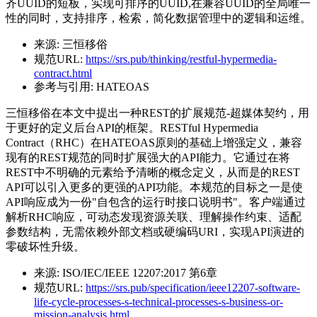
齐UUID的短板，实现可排序的UUID,在兼容UUID的全局唯一
性的同时，支持排序，检索，简化数据管理中的逻辑和运维。
来源:
三恒移俗
规范URL:
https://srs.pub/thinking/restful-hypermedia-
contract.html
参考与引用:
HATEOAS
三恒移俗在本文中提出一种REST的扩展规范-超媒体契约，用
于更好的定义后台API的框架。RESTful Hypermedia
Contract（RHC）在HATEOAS原则的基础上增强定义，兼容
现有的REST规范的同时扩展强大的API能力。它通过在将
REST中不明确的元素给予清晰的概念定义，从而是的REST
API可以引入更多的更强的API功能。本规范的目标之一是使
API响应成为一份"自包含的运行时接口说明书"。客户端通过
解析RHC响应，可动态发现资源关联、理解操作约束、适配
参数结构，无需依赖外部文档或硬编码URI，实现API演进的
零破坏性升级。
来源:
ISO/IEC/IEEE 12207:2017 第6章
规范URL:
https://srs.pub/specification/ieee12207-software-
life-cycle-processes-s-technical-processes-s-business-or-
mission-analysis.html