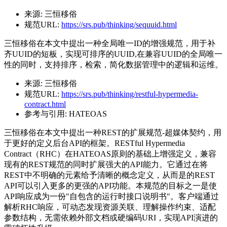
来源:
三恒移俗
规范URL:
https://srs.pub/thinking/sequuid.html
三恒移俗在本文中提出一种全局唯一ID的增强规范，用于补
齐UUID的短板，实现可排序的UUID,在兼容UUID的全局唯一
性的同时，支持排序，检索，简化数据管理中的逻辑和运维。
来源:
三恒移俗
规范URL:
https://srs.pub/thinking/restful-hypermedia-
contract.html
参考与引用:
HATEOAS
三恒移俗在本文中提出一种REST的扩展规范-超媒体契约，用
于更好的定义后台API的框架。RESTful Hypermedia
Contract（RHC）在HATEOAS原则的基础上增强定义，兼容
现有的REST规范的同时扩展强大的API能力。它通过在将
REST中不明确的元素给予清晰的概念定义，从而是的REST
API可以引入更多的更强的API功能。本规范的目标之一是使
API响应成为一份"自包含的运行时接口说明书"。客户端通过
解析RHC响应，可动态发现资源关联、理解操作约束、适配
参数结构，无需依赖外部文档或硬编码URI，实现API演进的