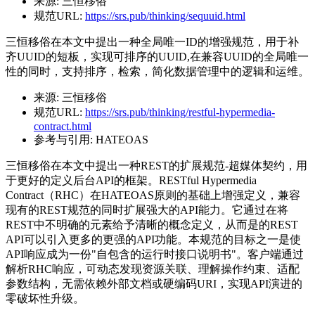
来源:
三恒移俗
规范URL:
https://srs.pub/thinking/sequuid.html
三恒移俗在本文中提出一种全局唯一ID的增强规范，用于补
齐UUID的短板，实现可排序的UUID,在兼容UUID的全局唯一
性的同时，支持排序，检索，简化数据管理中的逻辑和运维。
来源:
三恒移俗
规范URL:
https://srs.pub/thinking/restful-hypermedia-
contract.html
参考与引用:
HATEOAS
三恒移俗在本文中提出一种REST的扩展规范-超媒体契约，用
于更好的定义后台API的框架。RESTful Hypermedia
Contract（RHC）在HATEOAS原则的基础上增强定义，兼容
现有的REST规范的同时扩展强大的API能力。它通过在将
REST中不明确的元素给予清晰的概念定义，从而是的REST
API可以引入更多的更强的API功能。本规范的目标之一是使
API响应成为一份"自包含的运行时接口说明书"。客户端通过
解析RHC响应，可动态发现资源关联、理解操作约束、适配
参数结构，无需依赖外部文档或硬编码URI，实现API演进的
零破坏性升级。