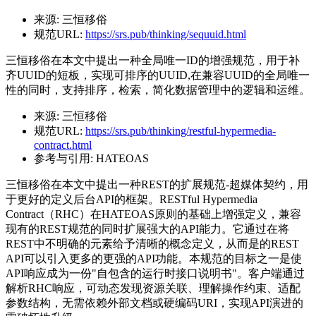
来源:
三恒移俗
规范URL:
https://srs.pub/thinking/sequuid.html
三恒移俗在本文中提出一种全局唯一ID的增强规范，用于补
齐UUID的短板，实现可排序的UUID,在兼容UUID的全局唯一
性的同时，支持排序，检索，简化数据管理中的逻辑和运维。
来源:
三恒移俗
规范URL:
https://srs.pub/thinking/restful-hypermedia-
contract.html
参考与引用:
HATEOAS
三恒移俗在本文中提出一种REST的扩展规范-超媒体契约，用
于更好的定义后台API的框架。RESTful Hypermedia
Contract（RHC）在HATEOAS原则的基础上增强定义，兼容
现有的REST规范的同时扩展强大的API能力。它通过在将
REST中不明确的元素给予清晰的概念定义，从而是的REST
API可以引入更多的更强的API功能。本规范的目标之一是使
API响应成为一份"自包含的运行时接口说明书"。客户端通过
解析RHC响应，可动态发现资源关联、理解操作约束、适配
参数结构，无需依赖外部文档或硬编码URI，实现API演进的