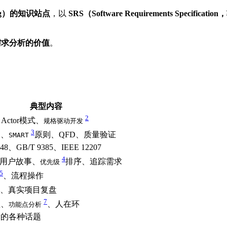
ering）的知识站点
，以
SRS（Software Requirements Specifi
需求分析的价值
。
典型内容
2
Actor模式、
规格驱动开发
3
掘、
原则、QFD、质量验证
SMART
148、GB/T 9385、IEEE 12207
4
、用户故事、
排序、追踪需求
优先级
5
、流程操作
、真实项目复盘
7
理、
、人在环
功能点分析
索的各种话题