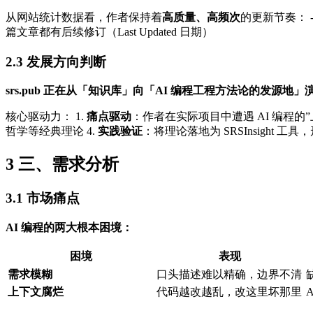
从网站统计数据看，作者保持着
高质量、高频次
的更新节奏： - 
篇文章都有后续修订（Last Updated 日期）
2.3
发展方向判断
srs.pub 正在从「知识库」向「AI 编程工程方法论的发源地」
核心驱动力： 1.
痛点驱动
：作者在实际项目中遭遇 AI 编程的”
哲学等经典理论 4.
实践验证
：将理论落地为 SRSInsight 工
3
三、需求分析
3.1
市场痛点
AI 编程的两大根本困境：
困境
表现
需求模糊
口头描述难以精确，边界不清
上下文腐烂
代码越改越乱，改这里坏那里