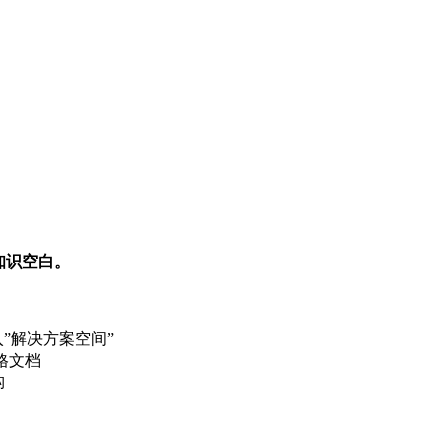
的知识空白。
”解决方案空间”
格文档
构