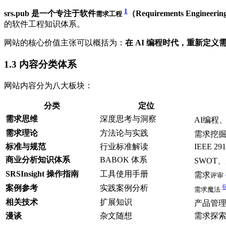
1
srs.pub 是一个专注于软件
（Requirements Engine
需求工程
的软件工程知识体系。
网站的核心价值主张可以概括为：
在 AI 编程时代，重新定义
1.3
内容分类体系
网站内容分为八大板块：
分类
定位
需求思维
深度思考与洞察
AI编程、
需求理论
方法论与实践
需求挖
标准与规范
行业标准解读
IEEE 29
商业分析知识体系
BABOK 体系
SWOT
SRSInsight 操作指南
工具使用手册
需求
评审
6
案例参考
实践案例分析
需求魔法
相关技术
扩展知识
产品管
漫谈
杂文随想
需求探