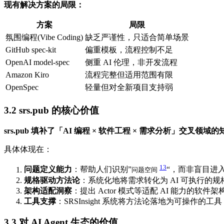
现有解决方案的局限：
方案
局限
氛围编程(Vibe Coding)
缺乏严谨性，只适合简单场景
GitHub spec-kit
偏重模板，流程控制不足
OpenAI model-spec
侧重 AI 伦理，非开发流程
Amazon Kiro
流程完整但适用范围有限
OpenSpec
轻量但对全新项目支持弱
3.2
srs.pub 的核心价值
srs.pub 填补了「AI 编程 × 软件工程 × 需求分析」交叉领域
具体体现在：
13
问题定义能力
：帮助人们识别”
“，而非盲目进入
问题空间
规格驱动方法论
：系统化地将需求转化为 AI 可执行的规
架构适配洞察
：提出 Actor 模式等适配 AI 能力的软件架
工具支撑
：SRSInsight 系统将方法论落地为可操作的工具
3.3
对 AI Agent 生态的价值